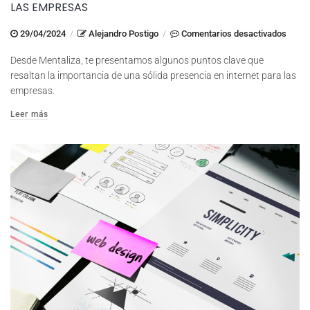
LAS EMPRESAS
en
29/04/2024
/
Alejandro Postigo
/
Comentarios desactivados
La
Desde Mentaliza, te presentamos algunos puntos clave que
Impor
resaltan la importancia de una sólida presencia en internet para las
de
empresas.
la
Leer más
Prese
en
Intern
para
las
Empr