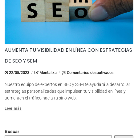
AUMENTA TU VISIBILIDAD EN LÍNEA CON ESTRATEGIAS
DE SEO Y SEM
en
22/05/2023
/
Mentaliza
/
Comentarios desactivados
Aumenta
Nuestro equipo de expertos en SEO y SEM te ayudará a desarrollar
tu
estrategias personalizadas que impulsen tu visibilidad en línea y
visibilidad
aumenten el tráfico hacia tu sitio web.
en
Leer más
línea
con
estrategias
Buscar
de