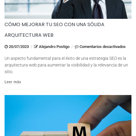
CÓMO MEJORAR TU SEO CON UNA SÓLIDA
ARQUITECTURA WEB
en
20/07/2023
/
Alejandro Postigo
/
Comentarios desactivados
Cómo
Un aspecto fundamental para el éxito de una estrategia SEO es la
Mejor
arquitectura web para aumentar la visibilidad y la relevancia de un
tu
sitio.
SEO
Leer más
con
una
Sólida
Arqui
Web