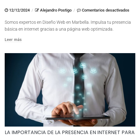
en
12/12/2024
/
Alejandro Postigo
/
Comentarios desactivados
Diseñ
Somos expertos en Diseño Web en Marbella. Impulsa tu presencia
Web
básica en internet gracias a una página web optimizada.
en
Leer más
Marbe
Impul
tu
Prese
Básic
en
Intern
LA IMPORTANCIA DE LA PRESENCIA EN INTERNET PARA