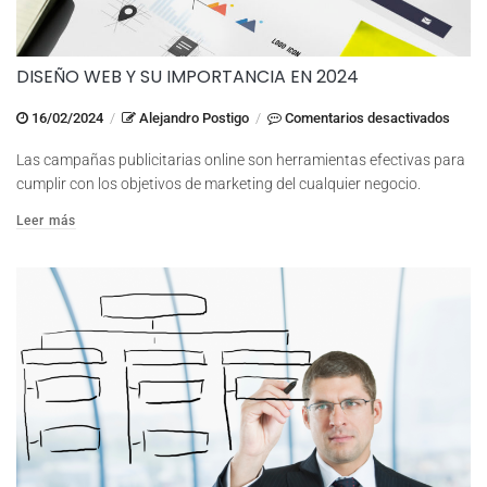
DISEÑO WEB Y SU IMPORTANCIA EN 2024
en
16/02/2024
/
Alejandro Postigo
/
Comentarios desactivados
Diseñ
Las campañas publicitarias online son herramientas efectivas para
Web
cumplir con los objetivos de marketing del cualquier negocio.
y
Leer más
su
Impor
en
2024